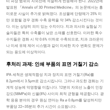
터 파장 범위의 자외선에 적절하게 반응해야 한다. 2022년에
발표된 『Annals of 3D Printed Medicine』의 논문에서는 흥
미로운 사실이 추가로 밝혀졌다. 조성물에 단량체가 25% 미
만 포함될 경우 경화 수축 응력을 약 34% 감소시킨다는 것이
다. 이는 상당히 의미 있는 수치이다. 치과 의사와 실험실 기
술자들은 특히 수축률이 낮은 소재를 선호한다. 이러한 특수
수지들은 경화 시 약 0.6% 이하로 수축되므로, 치과 크라운이
나 미세 유체 제어 시스템과 같이 미세한 치수 변화도 문제가
되는 용도에 이상적이다.
후처리 과제: 인쇄 부품의 표면 거칠기 감소
IPA 세척은 생체적합성 치과 장치의 표면 거칠기(Ra)를
8.2μm에서 3.5μm로 감소시킵니다. 그러나 과도한 경화는 기
계적 성능에 악영향을 미칩니다. 12분의 자외선 노출이 인장
강도(58MPa)와 신율(8%) 사이의 최적 균형을 제공합니다. 광
학 응용 분야의 경우 원심 연마는 Ra ⌀ 0.8μm를 달성하지만
부품당 22~35분의 추가 시간이 소요됩니다.