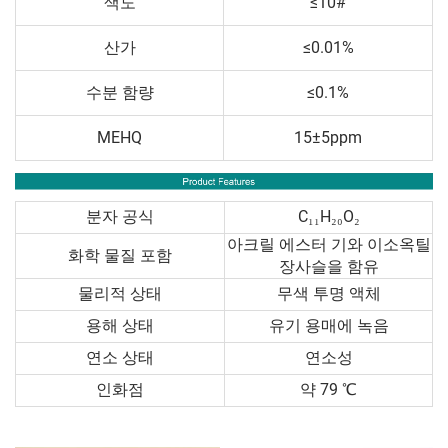
색도
≤10#
산가
≤0.01%
수분 함량
≤0.1%
MEHQ
15±5ppm
분자 공식
C₁₁H₂₀O₂
아크릴 에스터 기와 이소옥틸
화학 물질 포함
장사슬을 함유
물리적 상태
무색 투명 액체
용해 상태
유기 용매에 녹음
연소 상태
연소성
인화점
약 79 ℃