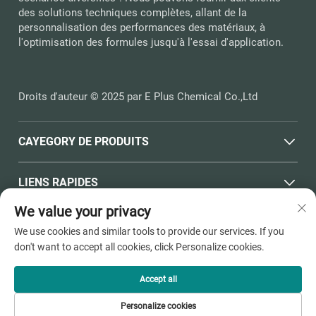
des solutions techniques complètes, allant de la
personnalisation des performances des matériaux, à
l'optimisation des formules jusqu'à l'essai d'application.
Droits d'auteur © 2025 par E Plus Chemical Co.,Ltd
CAYEGORY DE PRODUITS
LIENS RAPIDES
We value your privacy
INFORMATIONS DE CONTACT
We use cookies and similar tools to provide our services. If you
don't want to accept all cookies, click Personalize cookies.
Office add : N° 398, Route Haichen, Ville de Pinghu, Towne
de Dushangang, Ville de Jiaxing, Province du Zhejiang
Accept all
E-mail :
[email protected]
Personalize cookies
Tél :
+86-13736810910