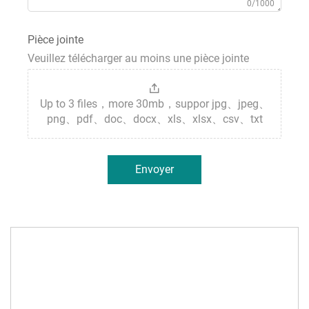
0/1000
Pièce jointe
Veuillez télécharger au moins une pièce jointe
Up to 3 files，more 30mb，suppor jpg、jpeg、
png、pdf、doc、docx、xls、xlsx、csv、txt
Envoyer