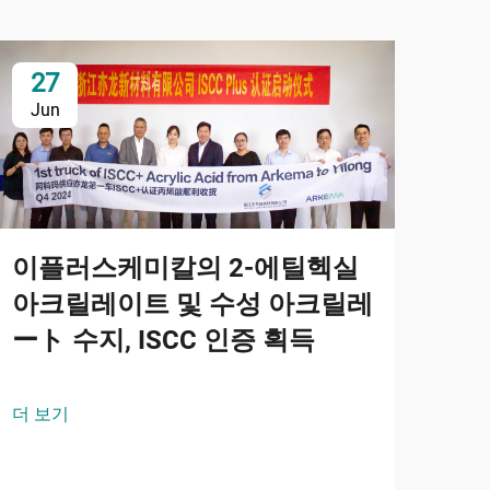
27
2
Jun
Ju
이플러스케미칼의 2-에틸헥실
아크릴레이트 및 수성 아크릴레
ート 수지, ISCC 인증 획득
옥
더 보기
및
2-