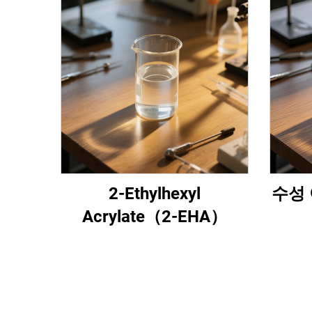
2-Ethylhexyl
수성 
Acrylate（2-EHA）