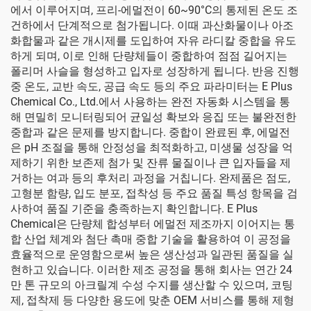
에서 이루어지며, 프리-에멀전이 60~90°C의 통제된 온도 조
건하에서 단계적으로 첨가됩니다. 이때 과산화물이나 아조
화합물과 같은 개시제를 도입하여 자유 라디칼 중합을 유도
하게 되며, 이로 인해 단량체들이 중합하여 점점 길어지는
폴리머 사슬을 형성하고 입자로 성장하게 됩니다. 반응 진행
중 온도, 교반 속도, 공급 속도 등의 주요 파라미터는 E Plus
Chemical Co., Ltd.에서 사용하는 완전 자동화 시스템을 통
해 면밀히 모니터링되어 균일성 확보와 응집 또는 불완전한
중합과 같은 문제를 방지합니다. 중합이 완료된 후, 에멀전
은 pH 조절을 통해 안정성을 최적화하고, 미생물 성장을 억
제하기 위한 보존제 첨가 및 잔류 물질이나 큰 입자들을 제
거하는 여과 등의 후처리 과정을 거칩니다. 완제품은 점도,
고형분 함량, 입도 분포, 접착성 등 주요 품질 특성 항목을 검
사하여 품질 기준을 충족하는지 확인합니다. E Plus
Chemical은 단량체 합성부터 에멀전 제조까지 이어지는 통
합 산업 체계와 첨단 촉매 중합 기술을 활용하여 이 공정을
효율적으로 운영함으로써 높은 생산성과 일관된 품질을 실
현하고 있습니다. 이러한 제조 공정을 통해 회사는 연간 24
만 톤 규모의 아크릴계 수성 수지를 생산할 수 있으며, 코팅
제, 접착제 등 다양한 용도에 맞춘 OEM 서비스를 통해 제형