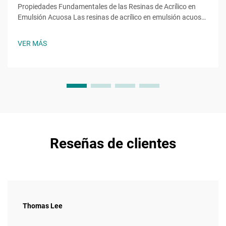
Propiedades Fundamentales de las Resinas de Acrílico en
Emulsión Acuosa Las resinas de acrílico en emulsión acuosa
aportan funciones esenciales derivadas de monómeros
específicos, como el acrilato de 2-etilhexilo (2EHA). Este
VER MÁS
acrilato de cadena ramificada reduce la temperatura de
transición vítrea...
Reseñas de clientes
Thomas Lee