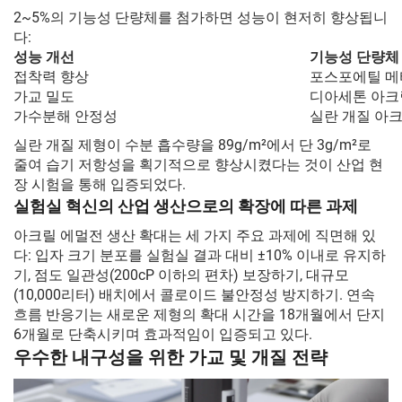
2~5%의 기능성 단량체를 첨가하면 성능이 현저히 향상됩니
다:
성능 개선
기능성 단량체
접착력 향상
포스포에틸 
가교 밀도
디아세톤 아
가수분해 안정성
실란 개질 아
실란 개질 제형이 수분 흡수량을 89g/m²에서 단 3g/m²로
줄여 습기 저항성을 획기적으로 향상시켰다는 것이 산업 현
장 시험을 통해 입증되었다.
실험실 혁신의 산업 생산으로의 확장에 따른 과제
아크릴 에멀전 생산 확대는 세 가지 주요 과제에 직면해 있
다: 입자 크기 분포를 실험실 결과 대비 ±10% 이내로 유지하
기, 점도 일관성(200cP 이하의 편차) 보장하기, 대규모
(10,000리터) 배치에서 콜로이드 불안정성 방지하기. 연속
흐름 반응기는 새로운 제형의 확대 시간을 18개월에서 단지
6개월로 단축시키며 효과적임이 입증되고 있다.
우수한 내구성을 위한 가교 및 개질 전략