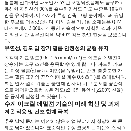
필름에 산화아연 나노입자 5%만 포함되었음에도 불구하고
유해한 자외선의 90%를 흡수하면서도 탁도 수준은 10% 미
만을 유지하여, 이 소재가 투명 건축 코팅 분야에서 꽤 유망
한 후보로 떠올랐습니다. 이와 같은 개량된 소재들은 QUV
테스트에서 3,000시간 동안 연속적으로 시험한 결과, 기존
자외선 차단 솔루션 대비 약 40% 적은 황변 현상을 보였습니
다.
유연성, 경도 및 장기 필름 안정성의 균형 유지
최적의 가교 밀도(0.5–1.5 mmol/cm³)는 아크릴 에멀젼이
상충되는 요구 조건을 충족할 수 있게 합니다. 과도한 가교
는 취성 필름(신율 5% 미만)을 유발하는 반면, 불충분한 가
교는 필름 표면의 끈적임(마찰 계수 0.5 초과)을 초래합니다.
최신 입자 설계 기술은 중합체 입자 내 가교 분포를 공간적
으로 제어함으로써 높은 경도(≥2H)와 유연성(≥200% 신율)
을 동시에 달성할 수 있습니다.
수계 아크릴 에멀젼 기술의 미래 혁신 및 과제
저온 적용 및 건조 한계 극복
추운 날씨 문제는 여전히 많은 산업 분야에서 상당히 큰 문
제로 남아 있습니다. 표준적인 수성 코팅제는 기온이 섭씨 5