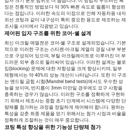
입자 크기 분포 범위도 더 좁습니다. 이 방법의 두드러진 특
징은 전통적인 방법보다 약 30% 빠른 속도로 필름이 형성된
다는 점입니다. 이러한 속도의 이점으로 인해 자동차용 내자
외선 코팅과 같이 내구성이 특히 중요한 용도로 제조하는 제
조사들 사이에서 각광받고 있습니다.
제어된 입자 구조를 위한 코어-쉘 설계
최신 아크릴 에멀젼은 코어-쉘 구조로 설계되었습니다. 기본
적으로 이러한 구조는 스티렌-아크릴 계열의 경질 내부 부분
으로 구성되어 있으며, 부틸 아크릴레이트로 이루어진 더 부
드러운 외부 층으로 둘러싸여 있습니다. 이러한 설계는 블로
킹(blocking) 문제에 대한 저항성을 크게 향상시키며, 일부
제형에서는 약 40%의 성능 개선이 나타납니다. 또한 이 구조
는 맨드릴 굽힘 시험(Mandrel bend tests)에서도 우수한 성
능을 보이며, 반지름이 3mm 미만일 경우에도 요구 사항을
충족하는 경우가 많습니다. 이러한 구조를 정확하게 구현하
기 위해서 제조사는 중합 초기 단계에서 시스템에 다양한 단
량체를 첨가하는 과정을 정밀하게 제어해야 합니다. 원하는
특성을 갖춘 최종 제품을 얻기 위해서는 첨가 시점과 비율을
정확하게 조절하는 것이 매우 중요합니다.
코팅 특성 향상을 위한 기능성 단량체 첨가