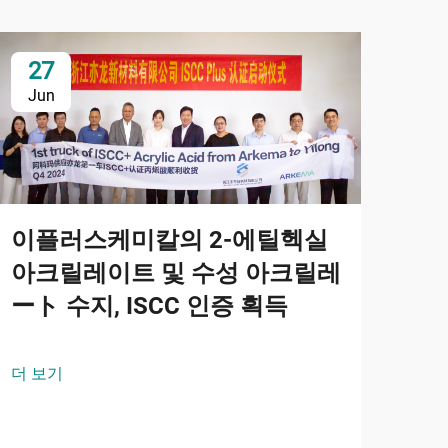
27
2
Jun
Ju
이플러스케미칼의 2-에틸헥실
아크릴레이트 및 수성 아크릴레
ート 수지, ISCC 인증 획득
옥
더 보기
및
2-