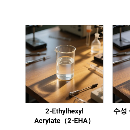
2-Ethylhexyl
수성 
Acrylate（2-EHA）