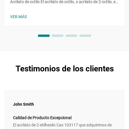
Acrilato de octilo El acrilato de octilo, o acrilato de 2-octilo, es
un monómero éster acrílico con la fórmula molecular ĈH̊O̊,
una molécula con una cadena alquilo de ocho carbonos
VER MÁS
unida a un grupo hidroxilo y al característico...
Testimonios de los clientes
John Smith
Calidad de Producto Excepcional
El acrilato de 2-etilhexilo Cas 103117 que adquirimos de