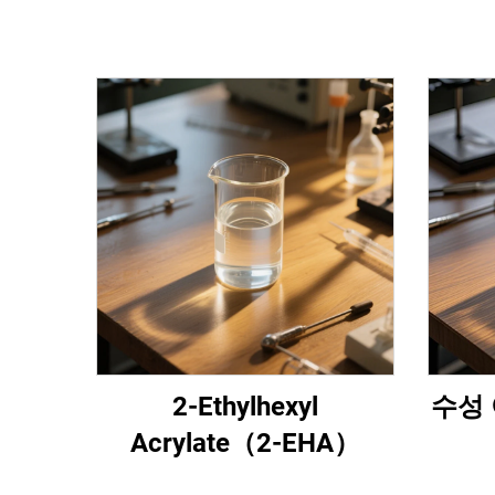
2-Ethylhexyl
수성 
Acrylate（2-EHA）