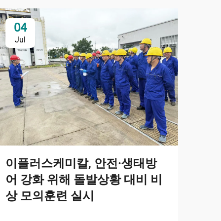
04
2
Jul
Ju
이플러스케미칼, 안전·생태방
옥
어 강화 위해 돌발상황 대비 비
및
상 모의훈련 실시
2-
안정