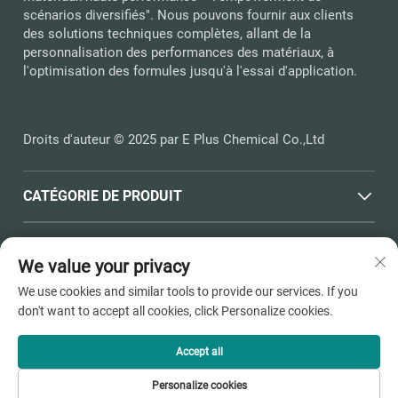
scénarios diversifiés". Nous pouvons fournir aux clients
des solutions techniques complètes, allant de la
personnalisation des performances des matériaux, à
l'optimisation des formules jusqu'à l'essai d'application.
Droits d'auteur © 2025 par E Plus Chemical Co.,Ltd
CATÉGORIE DE PRODUIT
LIENS RAPIDES
We value your privacy
We use cookies and similar tools to provide our services. If you
COORDONNÉES
don't want to accept all cookies, click Personalize cookies.
Office add : N° 398, Route Haichen, Ville de Pinghu, Towne
de Dushangang, Ville de Jiaxing, Province du Zhejiang
Accept all
E-mail :
[email protected]
Personalize cookies
Tél. :
+86-13736810910