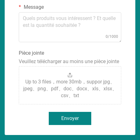
Message
0/1000
Pièce jointe
Veuillez télécharger au moins une pièce jointe
Up to 3 files，more 30mb，suppor jpg、
jpeg、png、pdf、doc、docx、xls、xlsx、
csv、txt
Envoyer