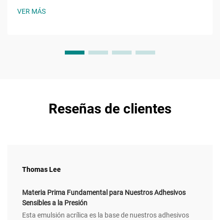
específicos, como el acrilato de 2-etilhexilo (2EHA). Este
VER MÁS
acrilato de cadena ramificada reduce la temperatura de
transición vítrea...
Reseñas de clientes
Thomas Lee
Materia Prima Fundamental para Nuestros Adhesivos
Sensibles a la Presión
Esta emulsión acrílica es la base de nuestros adhesivos