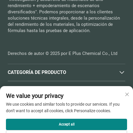
rendimiento + empoderamiento de escenarios
diversificados". Podemos proporcionar a los clientes
soluciones técnicas integrales, desde la personalización
del rendimiento de los materiales, la optimización de
fórmulas hasta las pruebas de aplicación.
Derechos de autor © 2025 por E Plus Chemical Co., Ltd
CATEGORÍA DE PRODUCTO
ENLACES RÁPIDOS
We value your privacy
We use cookies and similar tools to provide our services. If you
INFORMACIÓN DE CONTACTO
don't want to accept all cookies, click Personalize cookies.
Office add : N.º 398, Carretera Haichen, Town Dushangang,
Ciudad de Pinghu, Ciudad de Jiaxing, Provincia de Zhejiang
Accept all
Correo electrónico:
[email protected]