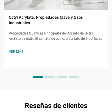
Octyl Acrylate: Propiedades Clave y Usos
Industriales
Propiedades Químicas Principales del Acrilato de Octilo
Acrilato de octilo El acrilato de octilo, o acrilato de 2-octilo, es
un monómero éster acrílico con la fórmula molecular ĈH̊O̊,
una molécula con una cadena alquilo de ocho carbonos
VER MÁS
unida a un grupo hidroxilo y al característico...
Reseñas de clientes