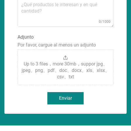
0/1000
Adjunto
Por favor, cargue al menos un adjunto
Up to 3 files，more 30mb，suppor jpg、
jpeg、png、pdf、doc、docx、xls、xlsx、
csv、txt
Enviar