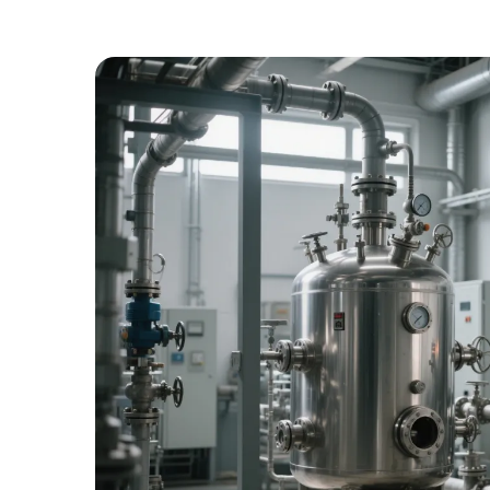
ua
a,
e Sistema
ada
una
uestros
a,
rte en un