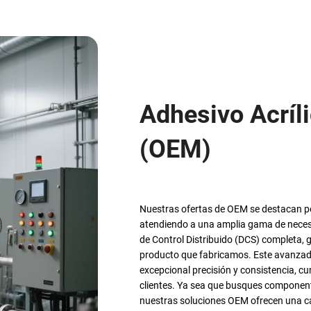
2-Etilhexil Acr
Nuestro 2-etilhexilo acrílico se destaca
eficiencia de polimerización superior. 
gama de aplicaciones, desde recubrimien
volatilidad y excelente resistencia al cl
aplicaciones al aire libre e industriales.
rendimiento, nuestro 2-etilhexilo acrílic
soluciones que combinan durabilidad y v