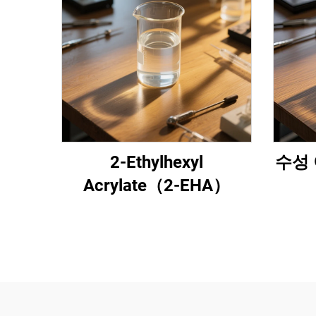
2-Ethylhexyl
수성 
Acrylate（2-EHA）