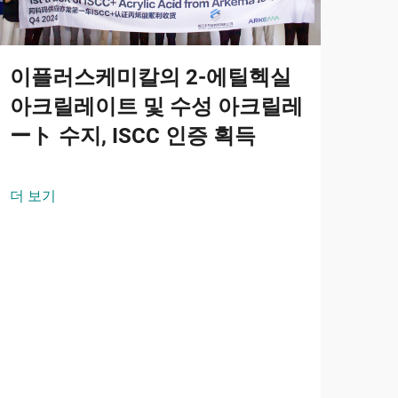
이플러스케미칼의 2-에틸헥실
아크릴레이트 및 수성 아크릴레
ート 수지, ISCC 인증 획득
옥
더 보기
및
2-
안정
요.
더 
의 
및 
수 