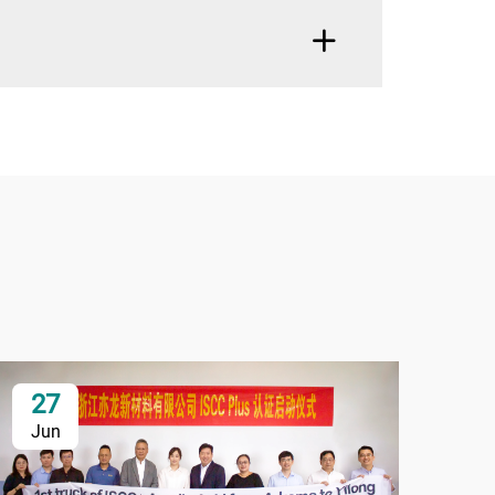
27
2
Jun
Ju