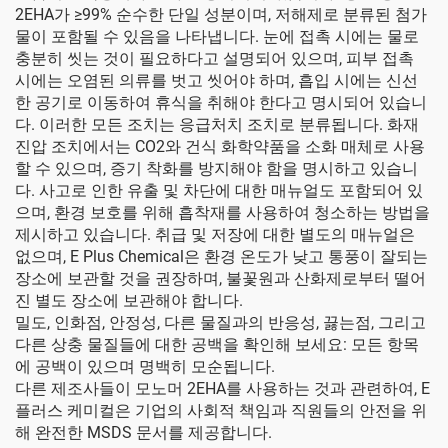
2EHA가 ≥99% 순수한 단일 성분이며, 저해제로 분류된 첨가
물이 포함될 수 있음을 나타냅니다. 눈에 접촉 시에는 물로
충분히 씻는 것이 필요하다고 설명되어 있으며, 피부 접촉
시에는 오염된 의류를 벗고 씻어야 하며, 흡입 시에는 신선
한 공기로 이동하여 휴식을 취해야 한다고 명시되어 있습니
다. 이러한 모든 조치는 응급처치 조치로 분류됩니다. 화재
진압 조치에서는 CO2와 건식 화학약품을 소화 매체로 사용
할 수 있으며, 증기 착화를 방지해야 함을 명시하고 있습니
다. 사고로 인한 유출 및 차단에 대한 매뉴얼도 포함되어 있
으며, 환경 보호를 위해 흡착재를 사용하여 청소하는 방법을
제시하고 있습니다. 취급 및 저장에 대한 별도의 매뉴얼은
없으며, E Plus Chemical은 환경 온도가 낮고 통풍이 잘되는
장소에 보관할 것을 권장하며, 불꽃원과 산화제로부터 떨어
진 별도 장소에 보관해야 합니다.
밀도, 인화점, 안정성, 다른 물질과의 반응성, 끓는점, 그리고
다른 상충 물질들에 대한 공백을 확인해 보세요: 모든 항목
에 공백이 있으며 명백히 모순됩니다.
다른 제조사들이 모노머 2EHA를 사용하는 것과 관련하여, E
플러스 케미컬은 기업의 사회적 책임과 직원들의 안전을 위
해 완전한 MSDS 문서를 제공합니다.