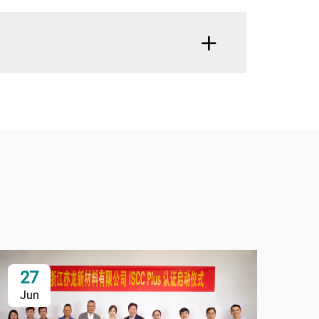
27
2
Jun
Ju