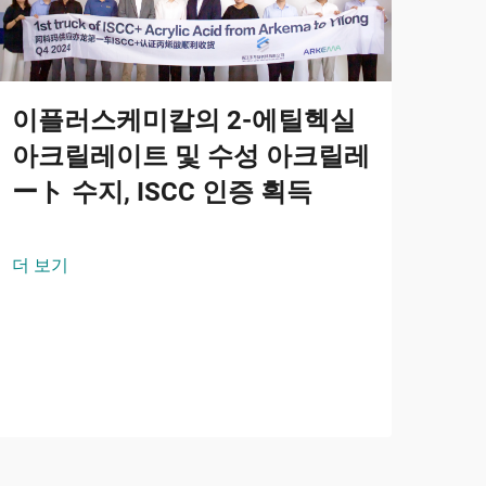
이플러스케미칼의 2-에틸헥실
아크릴레이트 및 수성 아크릴레
ート 수지, ISCC 인증 획득
옥
더 보기
및
2-
안정
요.
더 
의 
및 
수 