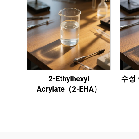
2-Ethylhexyl
수성 
Acrylate（2-EHA）