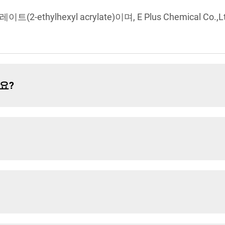
-ethylhexyl acrylate)이며, E Plus Chemical 
요?