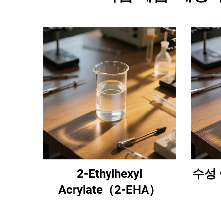
2-Ethylhexyl
수성 
Acrylate（2-EHA）