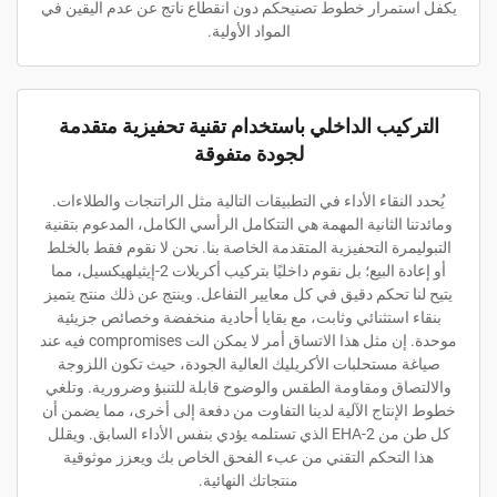
يكفل استمرار خطوط تصنيحكم دون انقطاع ناتج عن عدم اليقين في
المواد الأولية.
التركيب الداخلي باستخدام تقنية تحفيزية متقدمة
لجودة متفوقة
يُحدد النقاء الأداء في التطبيقات التالية مثل الراتنجات والطلاءات.
ومائدتنا الثانية المهمة هي التتكامل الرأسي الكامل، المدعوم بتقنية
التبوليمرة التحفيزية المتقدمة الخاصة بنا. نحن لا نقوم فقط بالخلط
أو إعادة البيع؛ بل نقوم داخليًا بتركيب أكريلات 2-إيثيلهيكسيل، مما
يتيح لنا تحكم دقيق في كل معايير التفاعل. وينتج عن ذلك منتج يتميز
بنقاء استثنائي وثابت، مع بقايا أحادية منخفضة وخصائص جزيئية
موحدة. إن مثل هذا الاتساق أمر لا يمكن الت compromises فيه عند
صياغة مستحلبات الأكريليك العالية الجودة، حيث تكون اللزوجة
والالتصاق ومقاومة الطقس والوضوح قابلة للتنبؤ وضرورية. وتلغي
خطوط الإنتاج الآلية لدينا التفاوت من دفعة إلى أخرى، مما يضمن أن
كل طن من 2-EHA الذي تستلمه يؤدي بنفس الأداء السابق. ويقلل
هذا التحكم التقني من عبء الفحق الخاص بك ويعزز موثوقية
منتجاتك النهائية.