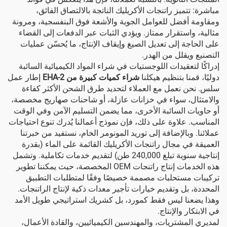
مباشرة: تتميز راتنجات الأكريليك الناتجة بالالتصاق الفائق،
ومقاومة أفضل للعوامل الجوية والأشعة فوق البنفسجية، ومرونة
مثالية، واستقرار ممتاز. ويؤدي الثبات عبر الدفعات إلى القضاء
على الحاجة إلى تعديل الصيغ وإيقاف الإنتاج، ما يُحسّن عمليات
التصنيع ويقلل من الهدر.
إدراكًا لتعقيدات اللوجستيات في شراء المواد الكيميائية السائبة
دوليًا، قمنا بتنظيم هيكلنا
شراء كميات كبيرة من 2-EHA
إطار عمل
سلس. نحن نعمل مع العملاء لتحديد طرق الشحن الأكثر كفاءة
والامتثال، سواء في خزانات عازلة، أو شاحنات صهاريج مخصصة،
أو حاويات السائبة الأخرى، مما يضمن التسليم الآمن وفي الوقت
المناسب. علاوة على ذلك، فإن نموذج أعمالنا يُدرك تنوع احتياجات
عملائنا. وبالإضافة إلى توريد المونومر الخام، نستفيد من خبرتنا
العميقة في مجال راتنجات الأكريليك القائمة على الماء (بقدرة
إنتاجية سنوية تبلغ 240,000 طن) لتقديم خدمات تكاملية. وتشمل
هذه الخدمات إنتاج راتنجات OEM المخصصة، حيث يمكننا تطوير
تركيبات مستحلبات مصممة خصيصًا وفقًا لمتطلبات التطبيق
المحددة، بل وتقديم خيارات تأجير معدات ذكية لإنتاج الراتنجات.
وهذا يضعنا ليس فقط كمورد، بل كشريك استراتيجي طويل الأمد
في الابتكار والإنتاج.
لمديري المشتريات، والمهندسين الكيميائيين، والقادة الأعمال،