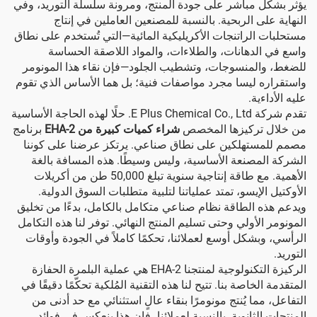
يؤثر بشكل مباشر على جودة المنتج، ومرونة سلسلة التوريد، وفي
النهاية على الربحية. بالنسبة للمصنعين العاملين في إنتاج
مستحلبات الراتنجات الأكريليكية المائية—التي تُستخدم على نطاق
واسع في الدهانات، والطلاءات، والمواد اللاصقة الحساسة
للضغط، والمنسوجات، وتشطيب الجلود—فإن نقاء هذا المونومر
واستقراره ليسا مجرد مواصفات فنية؛ بل هما الأساس الذي تقوم
عليه الأداءية.
تقدم شركة E Plus Chemical Co., Ltd. حلًا لهذه الحاجة الأساسية
من خلال تركيزها المخصص
شراء كميات كبيرة من 2-EHA
برنامج
مصمم للمستهلكين على نطاق صناعي. يرتكز عرضنا على كوننا
الشركة المصنعة الأساسية، وليس وسيطًا. هذه المسافة بالغة
الأهمية. مع طاقة إنتاجية سنوية تبلغ 50,000 طن من أكريلات
الأوكتيل الإيسو، تمتد عملياتنا لتلبية متطلبات السوق الدولية.
ويدعم هذه الطاقة نظام صناعي متكامل بالكامل، بدءًا من تخليق
المونومر الأولي وحتى تسليم المنتج النهائي. توفر لنا هذه التكامل
الرأسي، وبشكل أوسع لعملائنا، تحكمًا كاملاً في الجودة وأوقات
التوريد.
الركيزة التكنولوجية لمنتجنا 2-EHA هي عملية البلمرة الحفازة
المتقدمة الخاصة بنا. تتيح لنا هذه التقنية المُلكية تحكّمًا دقيقًا في
التفاعل، مما يُنتج مونومرًا بنقاء عالٍ استثنائي مع حد أدنى من
المنتجات الثانوية. بالنسبة لعملائنا، فإن هذا ينعكس في فوائد