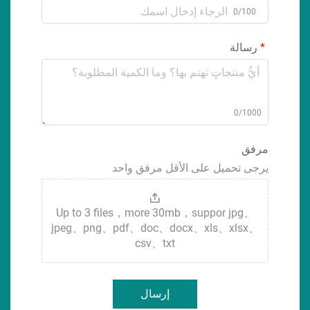
0/100
رسالة
0/1000
مرفق
يرجى تحميل على الأقل مرفق واحد
Up to 3 files，more 30mb，suppor jpg、
jpeg、png、pdf、doc、docx、xls、xlsx、
csv、txt
إرسال