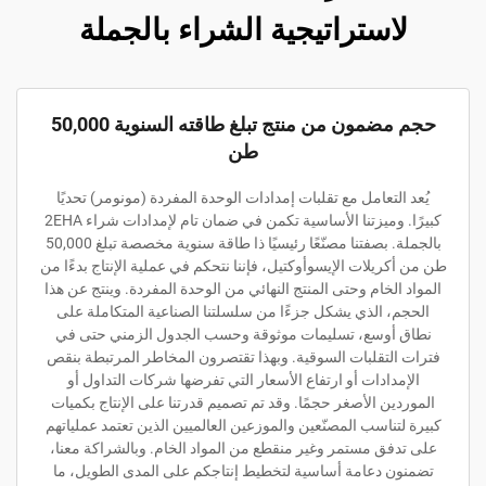
لاستراتيجية الشراء بالجملة
حجم مضمون من منتج تبلغ طاقته السنوية 50,000
طن
يُعد التعامل مع تقلبات إمدادات الوحدة المفردة (مونومر) تحديًا
كبيرًا. وميزتنا الأساسية تكمن في ضمان تام لإمدادات شراء 2EHA
بالجملة. بصفتنا مصنّعًا رئيسيًا ذا طاقة سنوية مخصصة تبلغ 50,000
طن من أكريلات الإيسوأوكتيل، فإننا نتحكم في عملية الإنتاج بدءًا من
المواد الخام وحتى المنتج النهائي من الوحدة المفردة. وينتج عن هذا
الحجم، الذي يشكل جزءًا من سلسلتنا الصناعية المتكاملة على
نطاق أوسع، تسليمات موثوقة وحسب الجدول الزمني حتى في
فترات التقلبات السوقية. وبهذا تقتصرون المخاطر المرتبطة بنقص
الإمدادات أو ارتفاع الأسعار التي تفرضها شركات التداول أو
الموردين الأصغر حجمًا. وقد تم تصميم قدرتنا على الإنتاج بكميات
كبيرة لتناسب المصنّعين والموزعين العالميين الذين تعتمد عملياتهم
على تدفق مستمر وغير منقطع من المواد الخام. وبالشراكة معنا،
تضمنون دعامة أساسية لتخطيط إنتاجكم على المدى الطويل، ما