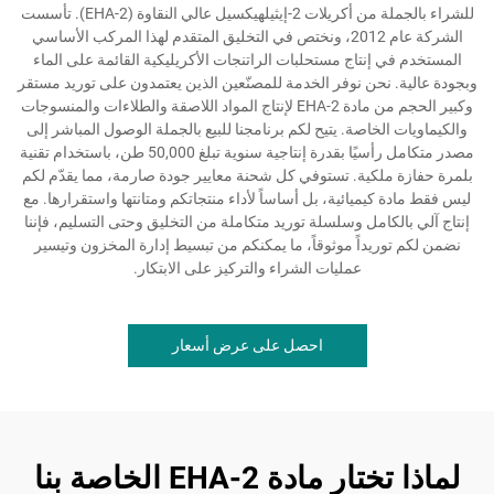
للشراء بالجملة من أكريلات 2-إيثيلهيكسيل عالي النقاوة (2-EHA). تأسست
الشركة عام 2012، ونختص في التخليق المتقدم لهذا المركب الأساسي
المستخدم في إنتاج مستحلبات الراتنجات الأكريليكية القائمة على الماء
وبجودة عالية. نحن نوفر الخدمة للمصنّعين الذين يعتمدون على توريد مستقر
وكبير الحجم من مادة 2-EHA لإنتاج المواد اللاصقة والطلاءات والمنسوجات
والكيماويات الخاصة. يتيح لكم برنامجنا للبيع بالجملة الوصول المباشر إلى
مصدر متكامل رأسيًا بقدرة إنتاجية سنوية تبلغ 50,000 طن، باستخدام تقنية
بلمرة حفازة ملكية. تستوفي كل شحنة معايير جودة صارمة، مما يقدّم لكم
ليس فقط مادة كيميائية، بل أساساً لأداء منتجاتكم ومتانتها واستقرارها. مع
إنتاج آلي بالكامل وسلسلة توريد متكاملة من التخليق وحتى التسليم، فإننا
نضمن لكم توريداً موثوقاً، ما يمكنكم من تبسيط إدارة المخزون وتيسير
عمليات الشراء والتركيز على الابتكار.
احصل على عرض أسعار
لماذا تختار مادة 2-EHA الخاصة بنا