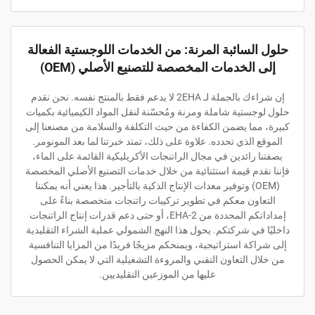
حلول السائبة المرنة: من الخدمات اللوجستية الفعالة
إلى الخدمات المخصصة للتصنيع الأصلي (OEM)
إن شراءك بالجملة لـ 2EHA لا يدعم فقط بالمنتج نفسه. نحن نقدم
حلول لوجستية شاملة ومرنة ومُحسّنة لنقل المواد الكيميائية بكميات
كبيرة، مما يضمن الكفاءة من حيث التكلفة والسلامة من مصنعنا إلى
الموقع الذي تحدده. علاوة على ذلك، تمتد خبرتنا لما بعد المونومر.
بصفتنا رائدين في مجال الراتنجات الأكريليكية القائمة على الماء،
فإننا نقدم قيمة استثنائية من خلال خدمات التصنيع الأصلي المخصصة
(OEM) وتوفير معدات الإنتاج الذكية بالتأجير. هذا يعني أنه يمكننا
التعاون معكم في تطوير تركيبات راتنجات متخصصة بناءً على
إمداداتكم المحددة من 2-EHA، أو حتى دعم قدرات إنتاج الراتنجات
داخليًا في شركتكم. يحول هذا النهج الشمولي عملية الشراء التقليدية
إلى شراكة استراتيجية، ويمنحكم مزيجًا فريدًا من المزايا التنافسية
من خلال التعاون التقني والمروءة التشغيلية التي لا يمكن الحصول
عليها من الموزعين التقليديين.