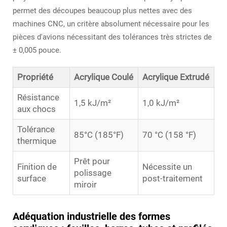
permet des découpes beaucoup plus nettes avec des
machines CNC, un critère absolument nécessaire pour les
pièces d'avions nécessitant des tolérances très strictes de
± 0,005 pouce.
Propriété
Acrylique Coulé
Acrylique Extrudé
Résistance
1,5 kJ/m²
1,0 kJ/m²
aux chocs
Tolérance
85°C (185°F)
70 °C (158 °F)
thermique
Prêt pour
Finition de
Nécessite un
polissage
surface
post-traitement
miroir
Adéquation industrielle des formes