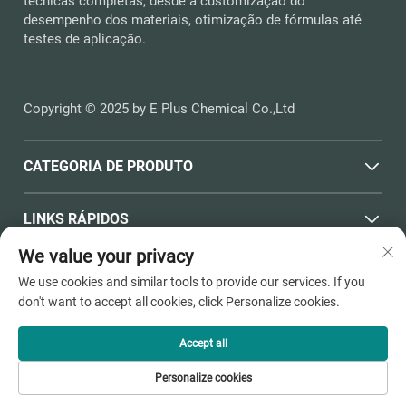
técnicas completas, desde a customização do
desempenho dos materiais, otimização de fórmulas até
testes de aplicação.
Copyright © 2025 by E Plus Chemical Co.,Ltd
CATEGORIA DE PRODUTO
LINKS RÁPIDOS
We value your privacy
INFORMAÇÕES DE CONTATO
We use cookies and similar tools to provide our services. If you
don't want to accept all cookies, click Personalize cookies.
Office add : Nº 398, Haichen Road, Dushangang Town,
Pinghu City, Jiaxing City, Zhejiang Province
Accept all
Email :
[email protected]
Tel :
+86-13736810910
Personalize cookies