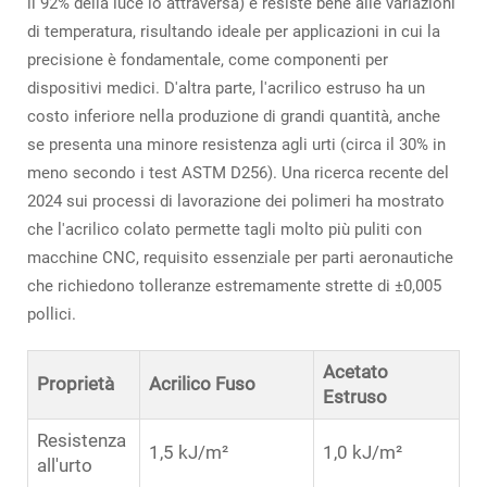
il 92% della luce lo attraversa) e resiste bene alle variazioni
di temperatura, risultando ideale per applicazioni in cui la
precisione è fondamentale, come componenti per
dispositivi medici. D'altra parte, l'acrilico estruso ha un
costo inferiore nella produzione di grandi quantità, anche
se presenta una minore resistenza agli urti (circa il 30% in
meno secondo i test ASTM D256). Una ricerca recente del
2024 sui processi di lavorazione dei polimeri ha mostrato
che l'acrilico colato permette tagli molto più puliti con
macchine CNC, requisito essenziale per parti aeronautiche
che richiedono tolleranze estremamente strette di ±0,005
pollici.
Acetato
Proprietà
Acrilico Fuso
Estruso
Resistenza
1,5 kJ/m²
1,0 kJ/m²
all'urto