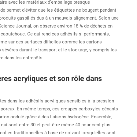
laire avec les matériaux d'emballage presque
de permet d'éviter que les étiquettes ne bougent pendant
s produits gaspillés dus à un mauvais alignement. Selon une
 Science Journal, on observe environ 18 % de déchets en
e caoutchouc. Ce qui rend ces adhésifs si performants,
ême sur des surfaces difficiles comme les cartons
s sévères durant le transport et le stockage, y compris les
re dans les entrepôts.
res acryliques et son rôle dans
tes dans les adhésifs acryliques sensibles à la pression
ux poreux. En même temps, ces groupes carboxyles gênants
carton ondulé grâce à des liaisons hydrogène. Ensemble,
 qui sont entre 30 et peut-être même 40 pour cent plus
colles traditionnelles à base de solvant lorsqu'elles sont