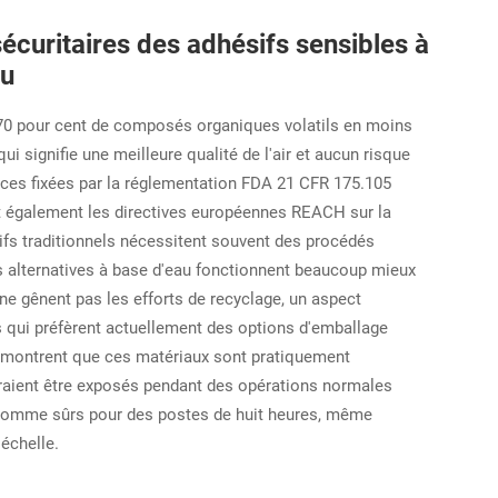
curitaires des adhésifs sensibles à
au
n 70 pour cent de composés organiques volatils en moins
i signifie une meilleure qualité de l'air et aucun risque
nces fixées par la réglementation FDA 21 CFR 175.105
nt également les directives européennes REACH sur la
fs traditionnels nécessitent souvent des procédés
s alternatives à base d'eau fonctionnent beaucoup mieux
s ne gênent pas les efforts de recyclage, un aspect
 qui préfèrent actuellement des options d'emballage
ts montrent que ces matériaux sont pratiquement
urraient être exposés pendant des opérations normales
 comme sûrs pour des postes de huit heures, même
 échelle.