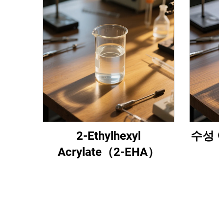
2-Ethylhexyl
수성 
Acrylate（2-EHA）