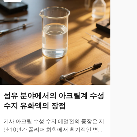
옥
한
섬유 분야에서의 아크릴계 수성
옥틸
수지 유화액의 장점
에틸
조 
더 
기사 아크릴 수성 수지 에멀전의 등장은 지
연한
난 10년간 폴리머 화학에서 획기적인 변화
을 