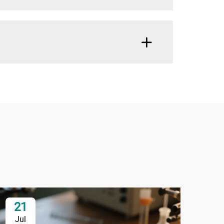
21
1
Jul
Ju