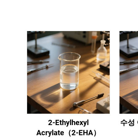
2-Ethylhexyl
수성 
Acrylate（2-EHA）