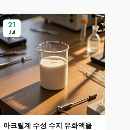
21
0
Jul
Ju
이
어
상
아크릴계 수성 수지 유화액을