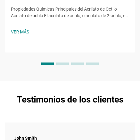
Propiedades Químicas Principales del Acrilato de Octilo
Acrilato de octilo El acrilato de octilo, o acrilato de 2-octilo, es
un monómero éster acrílico con la fórmula molecular ĈH̊O̊,
una molécula con una cadena alquilo de ocho carbonos
VER MÁS
unida a un grupo hidroxilo y al característico...
Testimonios de los clientes
John Smith