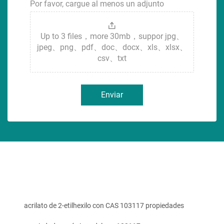
Por favor, cargue al menos un adjunto
Up to 3 files，more 30mb，suppor jpg、
jpeg、png、pdf、doc、docx、xls、xlsx、
csv、txt
Enviar
acrilato de 2-etilhexilo con CAS 103117 propiedades