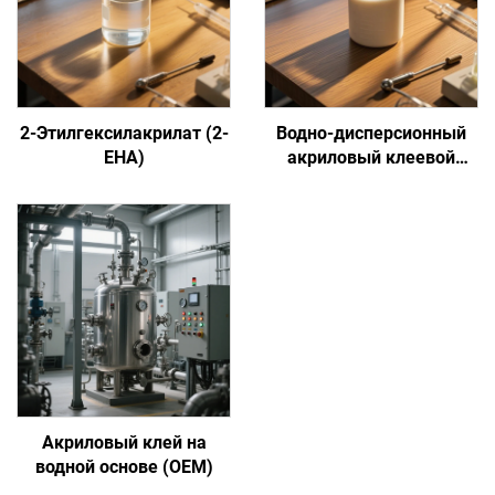
2-Этилгексилакрилат (2-
Водно-дисперсионный
EHA)
акриловый клеевой
состав на основе
сенсорной адгезии
Акриловый клей на
водной основе (OEM)