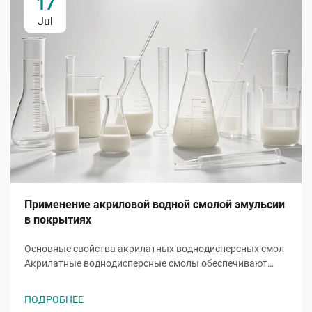
17
Jul
Применение акриловой водной смолой эмульсии
в покрытиях
Основные свойства акрилатных воднодисперсных смол
Акрилатные воднодисперсные смолы обеспечивают
основные функции за счет уникальных мономеров,
таких как акрилат 2-этилгексила (2ЭГА). Эта
ПОДРОБНЕЕ
разветвленная цепочка акрилата снижает температуру