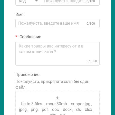
Код
0/100
Имя
0/100
Сообщение
0/1000
Приложение
Пожалуйста, прикрепите хотя бы один
файл
Up to 3 files，more 30mb，suppor jpg、
jpeg、png、pdf、doc、docx、xls、xlsx、