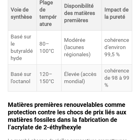
Plage
Disponibilité
Voie de
de
Impact de
des matières
synthèse
tempér
la pureté
premières
ature
Basé sur
Modérée
cohérence
le
80–
(lacunes
d’environ
butyraldé
100°C
régionales)
99,5 %
hyde
cohérence
Basé sur
120–
Élevée (accès
de 98 à 99
l’octanol
150°C
mondial)
%
Matières premières renouvelables comme
protection contre les chocs de prix liés aux
matières fossiles dans la fabrication de
l’acrylate de 2-éthylhexyle