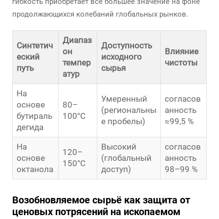
гибкость приобретает всё большее значение на фоне
продолжающихся колебаний глобальных рынков.
Диапаз
Синтетич
Доступность
он
Влияние
еский
исходного
темпер
чистоты
путь
сырья
атур
На
Умеренный
согласов
основе
80–
(региональны
анность
бутираль
100°C
е пробелы)
≈99,5 %
дегида
На
Высокий
согласов
120–
основе
(глобальный
анность
150°C
октанола
доступ)
98–99 %
Возобновляемое сырьё как защита от
ценовых потрясений на ископаемом