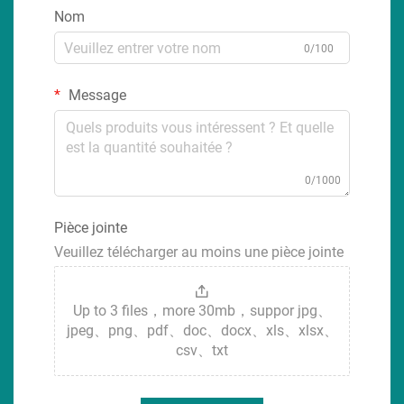
Nom
0/100
Message
0/1000
Pièce jointe
Veuillez télécharger au moins une pièce jointe
Up to 3 files，more 30mb，suppor jpg、
jpeg、png、pdf、doc、docx、xls、xlsx、
csv、txt