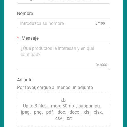
Nombre
0/100
Mensaje
0/1000
Adjunto
Por favor, cargue al menos un adjunto
Up to 3 files，more 30mb，suppor jpg、
jpeg、png、pdf、doc、docx、xls、xlsx、
csv、txt