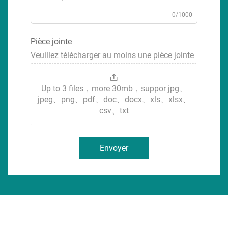
0/1000
Pièce jointe
Veuillez télécharger au moins une pièce jointe
Up to 3 files，more 30mb，suppor jpg、
jpeg、png、pdf、doc、docx、xls、xlsx、
csv、txt
Envoyer