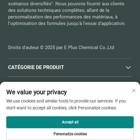
scénarios diversifiés". Nous pouvons fournir aux clients
des solutions techniques complètes, allant de la
personnalisation des performances des matériaux, à
l'optimisation des formules jusqu'à l'essai d'application.
Droits d'auteur © 2025 par E Plus Chemical Co.,Ltd
CATÉGORIE DE PRODUIT
LIENS RAPIDES
We value your privacy
We use cookies and similar tools to provide our services. If you
COORDONNÉES
don't want to accept all cookies, click Personalize cookies.
Office add : N° 398, Route Haichen, Ville de Pinghu, Towne
de Dushangang, Ville de Jiaxing, Province du Zhejiang
Accept all
E-mail :
[email protected]
Personalize cookies
Tél. :
+86-13736810910