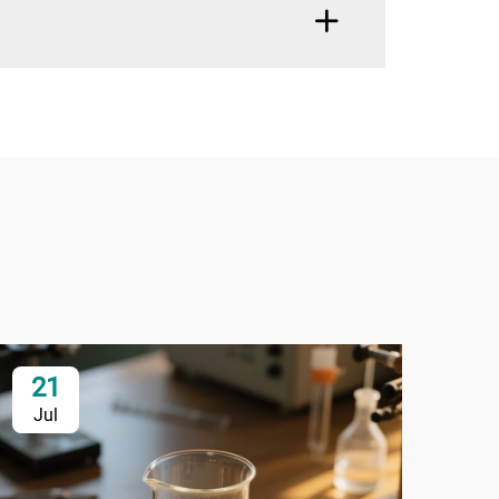
21
1
Jul
Ju