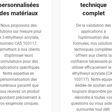
personnalisées
technique
des matériaux
complet
Nous proposons des
De la validation des
lutions sur mesure pour
applications à
e 2-éthylhexyl acrylate,
l’optimisation des
numéro CAS 103117,
formules, nos solutio
ermettant à nos clients
techniques complète
d’optimiser leurs
offrent aux clients la
formulations pour des
confiance nécessaire p
pplications spécifiques.
utiliser efficacement le
Notre expertise en
éthylhexyl acrylate (C
personnalisation des
103117). Notre équip
matériaux garantit que
dédiée de soutien est
ous recevez un produit
toujours disponible po
épondant précisément à
répondre à toutes vo
os exigences uniques.
questions ou vous aide
surmonter tout défi.