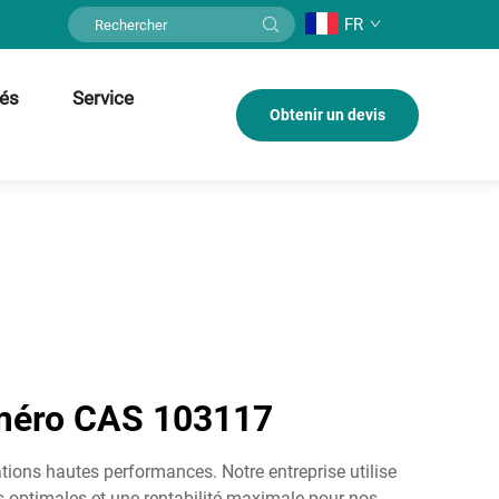
FR
tés
Service
Obtenir un devis
numéro CAS 103117
tions hautes performances. Notre entreprise utilise
s optimales et une rentabilité maximale pour nos