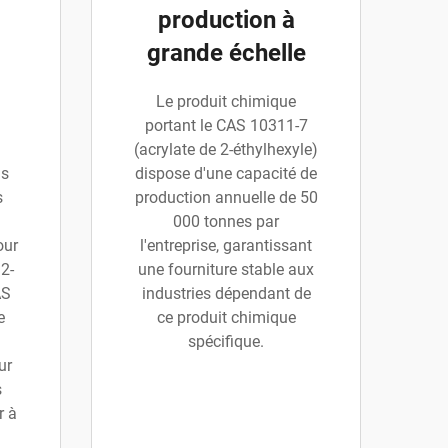
production à
grande échelle
Le produit chimique
portant le CAS 10311-7
(acrylate de 2-éthylhexyle)
ns
dispose d'une capacité de
s
production annuelle de 50
000 tonnes par
our
l'entreprise, garantissant
 2-
une fourniture stable aux
AS
industries dépendant de
e
ce produit chimique
spécifique.
ur
s
r à