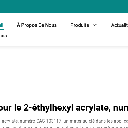
il
À Propos De Nous
Produits
Actuali
ous
pour le 2-éthylhexyl acrylate, 
l acrylate, numéro CAS 103117, un matériau clé dans les applica
ir des solutions sur mesure, garantissant ainsi des performance