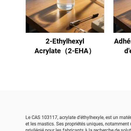
2-Ethylhexyl
Adhés
Acrylate（2-EHA）
d'
Le CAS 103117, acrylate d’éthylhexyle, est un matér
et les mastics. Ses propriétés uniques, notamment u
privilégié pour les fabricants à la recherche de so