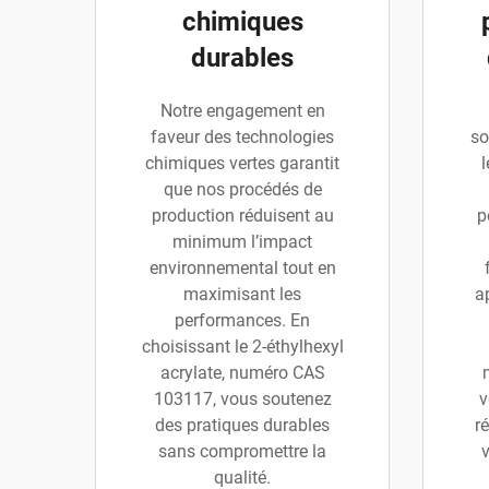
chimiques
durables
Notre engagement en
faveur des technologies
so
chimiques vertes garantit
l
que nos procédés de
production réduisent au
p
minimum l’impact
environnemental tout en
maximisant les
a
performances. En
choisissant le 2-éthylhexyl
acrylate, numéro CAS
103117, vous soutenez
v
des pratiques durables
r
sans compromettre la
v
qualité.