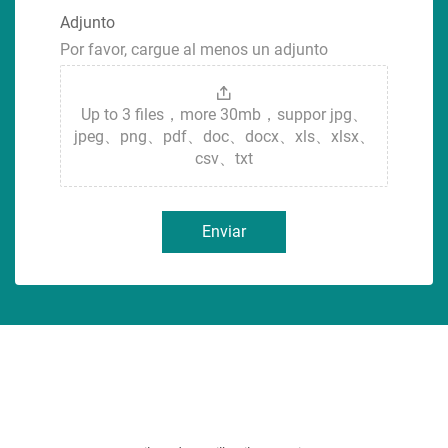
Adjunto
Por favor, cargue al menos un adjunto
Up to 3 files，more 30mb，suppor jpg、
jpeg、png、pdf、doc、docx、xls、xlsx、
csv、txt
Enviar