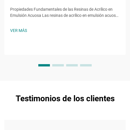
Propiedades Fundamentales de las Resinas de Acrílico en
Emulsión Acuosa Las resinas de acrílico en emulsión acuosa
aportan funciones esenciales derivadas de monómeros
específicos, como el acrilato de 2-etilhexilo (2EHA). Este
VER MÁS
acrilato de cadena ramificada reduce la temperatura de
transición vítrea...
Testimonios de los clientes