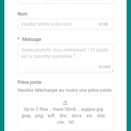
Nom
0/100
Message
0/1000
Pièce jointe
Veuillez télécharger au moins une pièce jointe
Up to 3 files，more 30mb，suppor jpg、
jpeg、png、pdf、doc、docx、xls、xlsx、
csv、txt