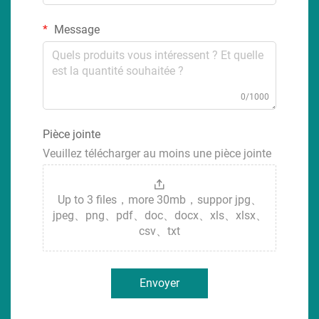
Message
0/1000
Pièce jointe
Veuillez télécharger au moins une pièce jointe
Up to 3 files，more 30mb，suppor jpg、
jpeg、png、pdf、doc、docx、xls、xlsx、
csv、txt
Envoyer