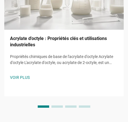
Acrylate d'octyle : Propriétés clés et utilisations
industrielles
Propriétés chimiques de base de l'acrylate d'octyle Acrylate
d'octyle L'acrylate d'octyle, ou acrylate de 2-octyle, est un
monomère ester d'acrylate de formule moléculaire ĈH̊O̊, une
molécule de chaîne alkyle à huit carbones attachée à un
VOIR PLUS
groupe hydroxyle et la caractéristique...