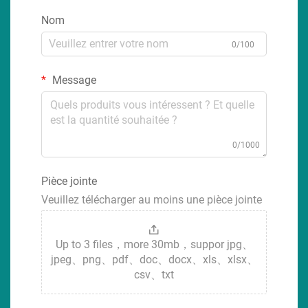
Nom
0/100
Message
0/1000
Pièce jointe
Veuillez télécharger au moins une pièce jointe
Up to 3 files，more 30mb，suppor jpg、
jpeg、png、pdf、doc、docx、xls、xlsx、
csv、txt