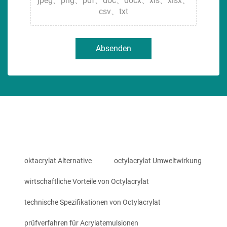
jpeg、png、pdf、doc、docx、xls、xlsx、
csv、txt
Absenden
oktacrylat Alternative
octylacrylat Umweltwirkung
wirtschaftliche Vorteile von Octylacrylat
technische Spezifikationen von Octylacrylat
prüfverfahren für Acrylatemulsionen