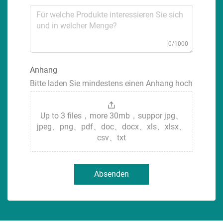
0/1000
Anhang
Bitte laden Sie mindestens einen Anhang hoch
Up to 3 files，more 30mb，suppor jpg、
jpeg、png、pdf、doc、docx、xls、xlsx、
csv、txt
Absenden