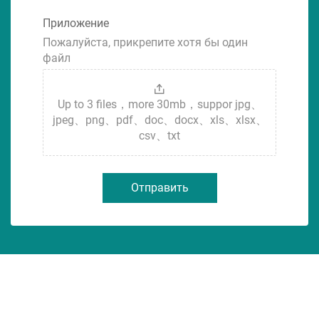
Приложение
Пожалуйста, прикрепите хотя бы один
файл
Up to 3 files，more 30mb，suppor jpg、
jpeg、png、pdf、doc、docx、xls、xlsx、
csv、txt
Отправить