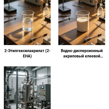
2-Этилгексилакрилат (2-
Водно-дисперсионный
EHA)
акриловый клеевой
состав на основе
сенсорной адгезии