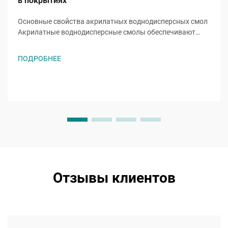
в покрытиях
Основные свойства акрилатных воднодисперсных смол
Акрилатные воднодисперсные смолы обеспечивают
основные функции за счет уникальных мономеров,
таких как акрилат 2-этилгексила (2ЭГА). Эта
ПОДРОБНЕЕ
разветвленная цепочка акрилата снижает температуру
стеклования...
Отзывы клиентов