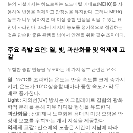
분의 시설에서는 히드로퀴논 모노메틸 에테르(MEHQ)를 사
용하여 반응을 억제하고 안정성을 유지한다. 그러나 MEHQ
농도가 너무 낮아지면 더 이상 중합 반응을 막을 수 있는 요
인이 사라진다. 따라서 저지제 농도를 정기적으로 점검하는
것은 단순한 좋은 관행을 넘어서 안전을 위한 필수 조치이다.
주요 촉발 요인: 열, 빛, 과산화물 및 억제제 고
갈
위험한 중합 반응을 유도하는 네 가지 상호 관련된 요소:
열
: 25°C를 초과하는 온도는 반응 속도를 크게 증가시
키며, 온도가 10°C 상승할 때마다 중합 속도가 약 두
배로 증가한다.
Light
: 자외선(UV) 방사는 아크릴레이트 결합의 광화
학적 분해를 통해 자유 라디칼 형성을 유도한다.
과산화물
: 산화제나 노후화된 용매의 미량 오염은 안
정제 보호를 우회하는 개시 지점을 제공한다.
억제제 고갈
: 산소에의 노출은 시간이 지남에 따라