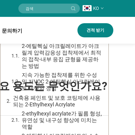
KO
목차
압력감응성 접착제 및 실란트에 사용
문의하기
견적 받기
되는 2-에틸헥실 아크릴레이트
2-에틸헥실 아크릴레이트가 아크
릴계 압력감응성 접착제에서 최적
의 접착-내부 응집 균형을 제공하
는 방법
지속 가능한 접착제를 위한 수성
및 저VOC 2-에틸헥실 아크릴레이
요 용도는 무엇인가요?
트 제형의 장점
건축용 페인트 및 보호 코팅제에 사용
되는 2-Ethylhexyl Acrylate
2-ethylhexyl acrylate가 필름 형성,
유연성 및 내구성 향상에 미치는
역할