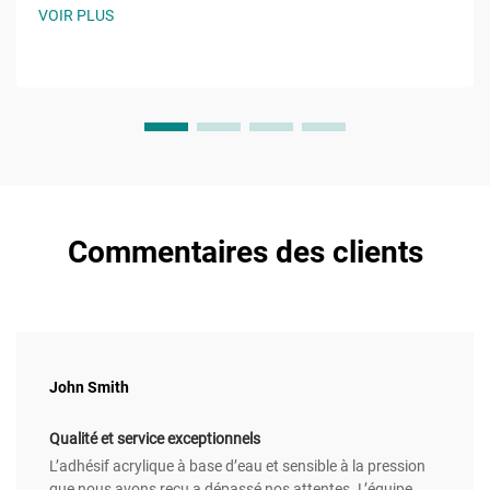
molécule de chaîne alkyle à huit carbones attachée à un
VOIR PLUS
groupe hydroxyle et la caractéristique...
Commentaires des clients
John Smith
Qualité et service exceptionnels
L’adhésif acrylique à base d’eau et sensible à la pression
que nous avons reçu a dépassé nos attentes. L’équipe