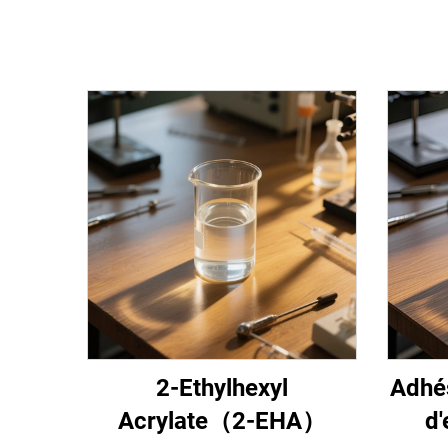
2-Ethylhexyl
Adhés
Acrylate（2-EHA）
d'