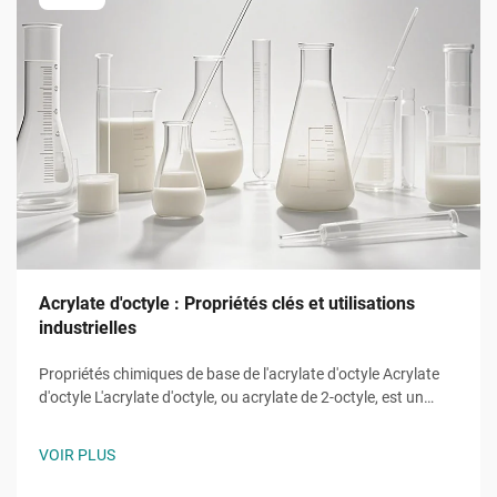
Acrylate d'octyle : Propriétés clés et utilisations
industrielles
Propriétés chimiques de base de l'acrylate d'octyle Acrylate
d'octyle L'acrylate d'octyle, ou acrylate de 2-octyle, est un
monomère ester d'acrylate de formule moléculaire ĈH̊O̊, une
molécule de chaîne alkyle à huit carbones attachée à un
VOIR PLUS
groupe hydroxyle et la caractéristique...