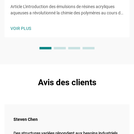
Article L'introduction des émulsions de résines acryliques
aqueuses a révolutionné la chimie des polymères au cours de
la dernière décennie, remplaçant les systèmes à base de
solvants par des équivalents durables. Ces émulsions
VOIR PLUS
utilisent l'eau comme phase continue…
Avis des clients
Steven Chen
Des structures variées répondent aux besoins industriels