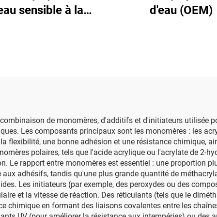
eau sensible à la
d'eau (OEM)
pression
ombinaison de monomères, d'additifs et d'initiateurs utilisée p
iques. Les composants principaux sont les monomères : les acrylat
e la flexibilité, une bonne adhésion et une résistance chimique, 
nomères polaires, tels que l'acide acrylique ou l'acrylate de 2-h
ion. Le rapport entre monomères est essentiel : une proportion plu
apté aux adhésifs, tandis qu'une plus grande quantité de méthacryl
ides. Les initiateurs (par exemple, des peroxydes ou des compos
aire et la vitesse de réaction. Des réticulants (tels que le dimét
ance chimique en formant des liaisons covalentes entre les chaîn
bilisants UV (pour améliorer la résistance aux intempéries) ou des