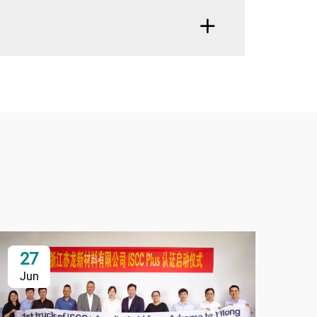
27
2
Jun
Ju