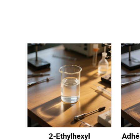
2-Ethylhexyl
Adhés