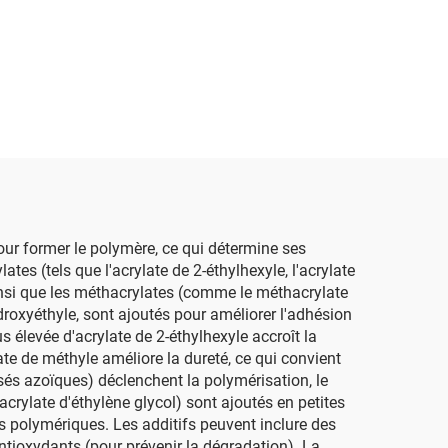
our former le polymère, ce qui détermine ses
es (tels que l'acrylate de 2-éthylhexyle, l'acrylate
ainsi que les méthacrylates (comme le méthacrylate
ydroxyéthyle, sont ajoutés pour améliorer l'adhésion
s élevée d'acrylate de 2-éthylhexyle accroît la
ate de méthyle améliore la dureté, ce qui convient
és azoïques) déclenchent la polymérisation, le
hacrylate d'éthylène glycol) sont ajoutés en petites
es polymériques. Les additifs peuvent inclure des
 antioxydants (pour prévenir la dégradation). La