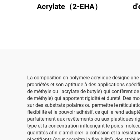
Acrylate（2-EHA）
d'
La composition en polymère acrylique désigne une c
propriétés et son aptitude à des applications spécif
de méthyle ou l'acrylate de butyle) qui confèrent d
de méthyle) qui apportent rigidité et dureté. Des mo
sur des substrats polaires ou permettre le réticulat
flexibilité et le pouvoir adhésif, ce qui le rend ad
parfaitement aux revêtements ou aux plastiques rig
type et la concentration influençant le poids molécul
quantités afin d'améliorer la cohésion et la résist
plastifiants (pour accroître la flexibilité), des sta