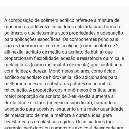
A composição de polímero acrílico refere-se à mistura de
monômeros, aditivos e iniciadores utilizada para formar o
polímero, o que determina suas propriedades e adequação
para aplicações específicas. Os componentes principais
são os monômeros: ésteres acrílicos (como acrilato de 2-
etil-hexila, acrilato de metila ou acrilato de butila) que
proporcionam flexibilidade, adesão e resistência química, e
metacrilatos (como metacrilato de metila) que contribuem
com rigidez e dureza. Monômeros polares, como ácido
acrílico ou acrilato de hidroxietila, são adicionados para
melhorar a adesão a substratos polares ou permitir a
reticulação. A proporção dos monômeros é crítica: uma
maior proporção de acrilato de 2-etil-hexila aumenta a
flexibilidade e a tack (aderência superficial), tornando-o
adequado para adesivos, enquanto uma maior quantidade
de metacrilato de metila melhora a dureza, ideal para
revestimentos ou plásticos rígidos. Os iniciadores (por
exemplo, peróxidos ou compostos azoicos) desencadeiam