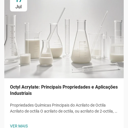
Jul
Octyl Acrylate: Principais Propriedades e Aplicações
Industriais
Propriedades Químicas Principais do Acrilato de Octila
Acrilato de octila O acrilato de octila, ou acrilato de 2-octila, é
um monômero éster acrílico com a fórmula molecular ĈH̊O̊,
uma molécula composta por uma cadeia alquila de oito
VER MAIS