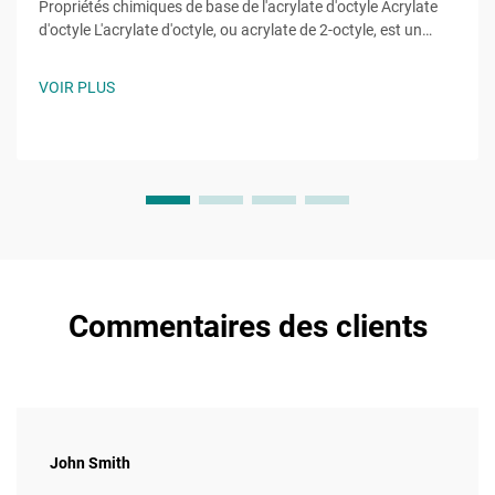
Propriétés chimiques de base de l'acrylate d'octyle Acrylate
d'octyle L'acrylate d'octyle, ou acrylate de 2-octyle, est un
monomère ester d'acrylate de formule moléculaire ĈH̊O̊, une
molécule de chaîne alkyle à huit carbones attachée à un
VOIR PLUS
groupe hydroxyle et la caractéristique...
Commentaires des clients
John Smith