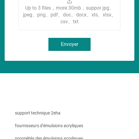
Up to 3 files，more 30mb，suppor jpg、
jpeg、png、pdf、doc、docx、xls、xlsx、
csv、txt
Envoyer
support technique 2eha
fournisseurs d'émulsions acryliques
propriétés des émulsions acryliques